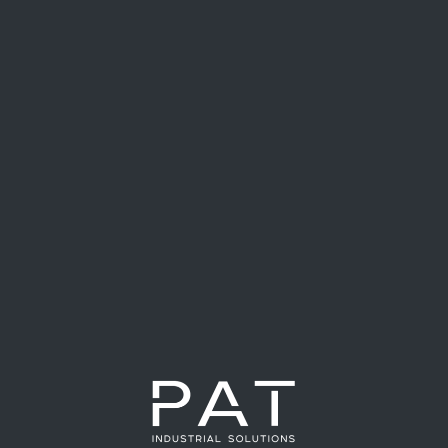
En PAT S.A encontrarás soluciones para la
automatización en la agroindustria. Por ello hemos
desarrollado soluciones que permitan automatizar
procesos relacionados al final de línea como también al
desarrollo de máquinas específicas para cada cliente y
su necesidad.