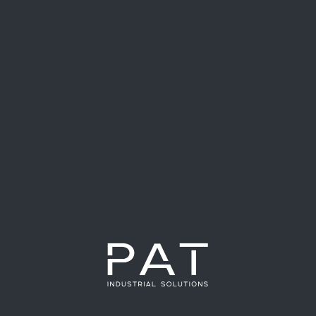
CONTROL DE
AHORRO DE
TRÁFICO
ENERGÍA
SISTEMA CERO
ALTA VERSATILIDAD Y
PRESIÓN
VELOCIDAD
TRANSPORTE DE
LECTURA DE CÓDIGO
PRODUCTOS
Y DISCRIMINACIÓN
COMPLEJOS