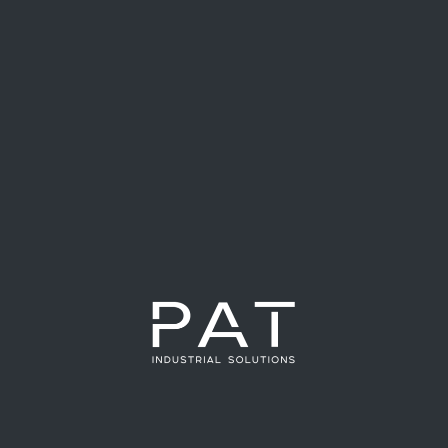
Los vendors de PAT Industrial: Innovación y
tecnología para potenciar la automatización
11 de octubre de 2025
No hay comentarios
En PAT Industrial, sabemos que la clave para una
automatización eficiente no solo está en la robótica y los
sistemas de control, sino también en
Leer más »