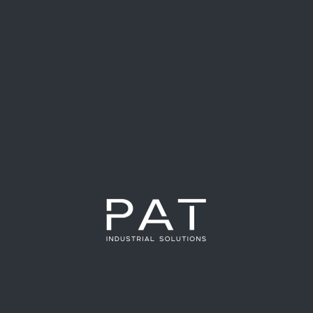
tó con tres problemas críticos:
naban en las bolsas finales, generando devoluciones y
el
calibre y la presentación visual
.
parte de su oferta comercial al mercado, lo que dificultaba
 formatos.
e calidad: Diseñamos un
sistema con cámaras y visión artificial
productos defectuosos en tiempo real.
es
para asegurar el rendimiento ideal.
tres tipos de corte
que ofrece nuestro cliente, garantizando
a de productos.