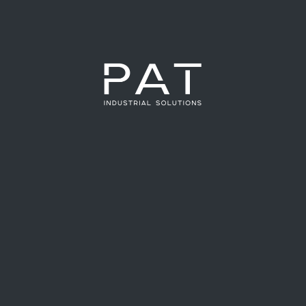
aportar en la pandemia
Era una reconocida empresa de tecnología e inteligencia
artificial para procesos industriales, pero la pandemia los
llevó a fabricar respiradores mecánicos de emergencia
sólo con mano de obra nacional. Así se adaptó la
empresa chilena PAT para hacer su aporte en medio de
la crisis sanitaria.
Leer más