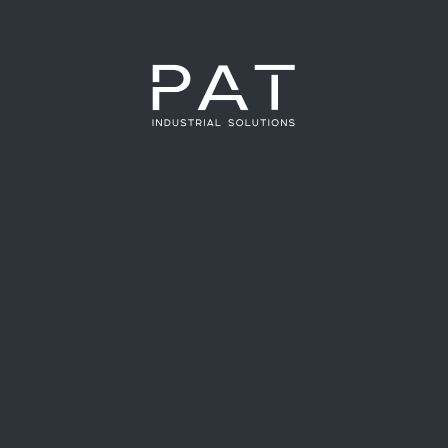
20 de mayo de 2025
ABB y PAT Industrial: Una alianza
estratégica para la automatización
industrial
Leer más