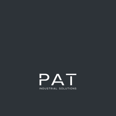
utomatización industrial
ones estratégicas con los principales referentes del sector
stomizadas a nuestros clientes. Una de nuestras importantes
de transportadores industriales. Dorner: Innovación en
ner se ha consolidado como un referente global […]