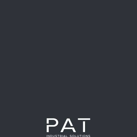
l transforma el control de
alimentaria
a. Los clientes finales esperan productos uniformes, bien
tecnología se vuelve un aliado estratégico. El desafío, un cliente
as críticos: Productos con plumas y hematomas terminaban en